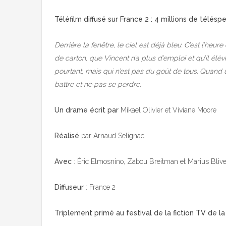
Téléfilm diffusé sur France 2 : 4 millions de télés
Derrière la fenêtre, le ciel est déjà bleu. C’est l’heu
de carton, que Vincent n’a plus d’emploi et qu’il élève
pourtant, mais qui n’est pas du goût de tous. Quand 
battre et ne pas se perdre.
Un drame écrit par
Mikael Olivier et Viviane Moore
Réalisé
par Arnaud Selignac
Avec
: Éric Elmosnino, Zabou Breitman et Marius Blive
Diffuseur
: France 2
Triplement primé au festival de la fiction TV de la