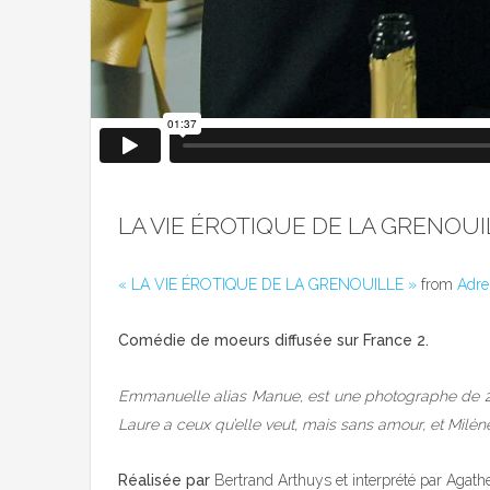
LA VIE ÉROTIQUE DE LA GRENOUI
« LA VIE ÉROTIQUE DE LA GRENOUILLE »
from
Adre
Comédie de moeurs diffusée sur France 2.
Emmanuelle alias Manue, est une photographe de 28
Laure a ceux qu’elle veut, mais sans amour, et Milè
Réalisée par
Bertrand Arthuys et interprété par Agathe