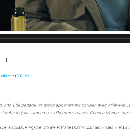
LLE
naline
on
Vimeo
.
 ans. Elle partage un grand appartement parisien avec Milène et La
ne tombe toujours amoureuse d’hommes mariés. Quant à Manue, elle cher
 de la Boulaye, Agathe Dronne et Marie Donnio pour les « filles », et Br