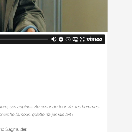
ure, ses copines. Au cœur de leur vie, les hommes…
che l’amour… qu’elle n’a jamais fait !
uno Slagmulder.