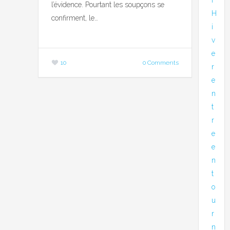
l’évidence. Pourtant les soupçons se
H
confirment, le…
i
v
e
10
0 Comments
r
e
n
t
r
e
e
n
t
o
u
r
n