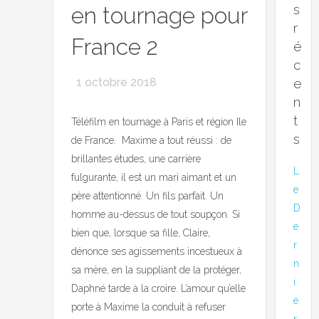
s
en tournage pour
r
France 2
é
c
1 octobre 2018
e
n
t
Téléfilm en tournage à Paris et région Ile
s
de France. Maxime a tout réussi : de
brillantes études, une carrière
L
fulgurante, il est un mari aimant et un
e
père attentionné. Un fils parfait. Un
D
homme au-dessus de tout soupçon. Si
e
bien que, lorsque sa fille, Claire,
r
dénonce ses agissements incestueux à
n
sa mère, en la suppliant de la protéger,
i
Daphné tarde à la croire. L’amour qu’elle
e
porte à Maxime la conduit à refuser
r