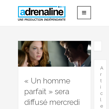
A
r
« Un homme
t
i
parfait » sera
c
l
diffusé mercredi
e