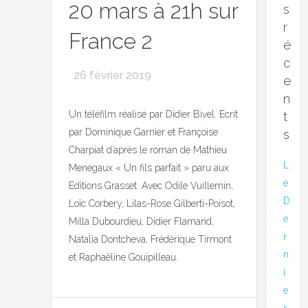
20 mars à 21h sur
s
r
France 2
é
c
26 février 2019
e
n
Un téléfilm réalisé par Didier Bivel. Ecrit
t
par Dominique Garnier et Françoise
s
Charpiat d’après le roman de Mathieu
L
Menegaux « Un fils parfait » paru aux
e
Editions Grasset. Avec Odile Vuillemin,
D
Loïc Corbery, Lilas-Rose Gilberti-Poisot,
e
Milla Dubourdieu, Didier Flamand,
r
Natalia Dontcheva, Frédérique Tirmont
n
et Raphaëline Gouipilleau.
i
e
r