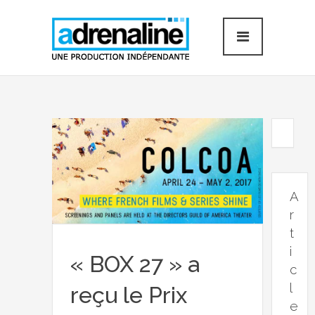
A
r
t
i
« BOX 27 » a
c
l
reçu le Prix
e