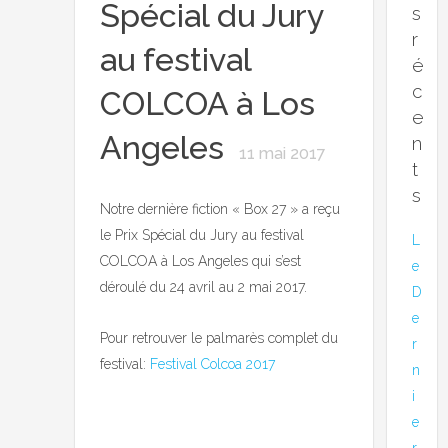
Spécial du Jury
s
r
au festival
é
c
COLCOA à Los
e
Angeles
n
11 mai 2017
t
s
Notre dernière fiction « Box 27 » a reçu
le Prix Spécial du Jury au festival
L
COLCOA à Los Angeles qui s’est
e
déroulé du 24 avril au 2 mai 2017.
D
e
Pour retrouver le palmarès complet du
r
festival:
Festival Colcoa 2017
n
i
e
r