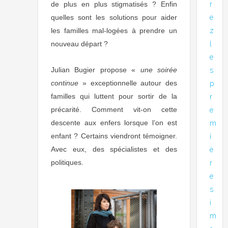
r
de plus en plus stigmatisés ? Enfin
e
quelles sont les solutions pour aider
z
les familles mal-logées à prendre un
l
nouveau départ ?
e
Julian Bugier propose «
une soirée
s
continue
» exceptionnelle autour des
p
familles qui luttent pour sortir de la
r
précarité. Comment vit-on cette
e
descente aux enfers lorsque l’on est
m
enfant ? Certains viendront témoigner.
i
Avec eux, des spécialistes et des
è
politiques.
r
e
s
i
m