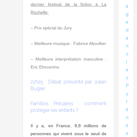
dernier festival de la fiction à La
a
Rochelle:
g
e
– Prix spécial du Jury
d
a
– Meilleure musique : Fabrice Aboulker
n
s
– Meilleure interprétation masculine :
l
Eric Elmosnino
e
s
22h25 : Débat présenté par Julian
P
Bugier.
y
r
Familles Précaires : comment
é
protéger les enfants ?
n
é
Il y a, en France, 8,8 millions de
e
personnes qui vivent sous le seuil de