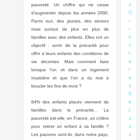
s
pauvreté. Un chiffre qui ne cesse
O
d’augmenter depuis les années 2000.
r
Parmi eux, des jeunes, des séniors
i
mais surtout de plus en plus de
e
familles avec des enfants. Elles ont un
n
objectif : sortir de la précarité pour
t
offrir à leurs enfants des conditions de
a
vie décentes. Mais comment faire
l
lorsque l’on vit dans un logement
e
insalubre et que l’on a du mal à
s
boucler les fins de mois ?
D
é
84% des enfants placés viennent de
c
familles dans la précarité… La
o
pauvreté est-elle, en France, un critère
u
pour retirer un enfant à sa famille ?
v
Les pauvres sont-ils, dans notre pays,