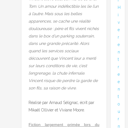
Tom. Un amour indéfectible les lie l’un
H
à l’autre. Mais sous les belles
i
apparences, se cache une réalité
v
douloureuse : père et fils vivent nichés
e
dans le box d’un parking souterrain,
r
dans une grande précarité. Alors
e
quand les services sociaux
n
découvrent que Vincent leur a menti
t
sur leurs conditions de vie, c’est
r
l’engrenage, la chute infernale.
e
Vincent risque de perdre la garde de
e
son fils, sa raison de vivre.
n
t
Réalisé par Arnaud Sélignac, écrit par
o
Mikaël Ollivier et Viviane Moore.
u
r
Fiction largement primée lors du
n