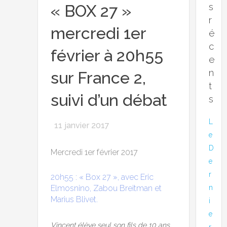
s
« BOX 27 »
r
mercredi 1er
é
c
février à 20h55
e
n
sur France 2,
t
suivi d’un débat
s
L
11 janvier 2017
e
D
Mercredi 1er février 2017
e
r
20h55 : « Box 27 », avec Eric
n
Elmosnino, Zabou Breitman et
Marius Blivet.
i
e
Vincent élève seul son fils de 10 ans,
r