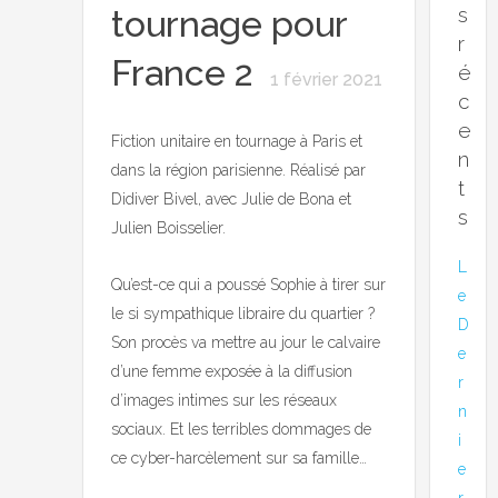
s
tournage pour
r
France 2
é
1 février 2021
c
e
Fiction unitaire en tournage à Paris et
n
dans la région parisienne. Réalisé par
t
Didiver Bivel, avec Julie de Bona et
s
Julien Boisselier.
L
Qu’est-ce qui a poussé Sophie à tirer sur
e
le si sympathique libraire du quartier ?
D
Son procès va mettre au jour le calvaire
e
d’une femme exposée à la diffusion
r
d’images intimes sur les réseaux
n
sociaux. Et les terribles dommages de
i
ce cyber-harcèlement sur sa famille…
e
r