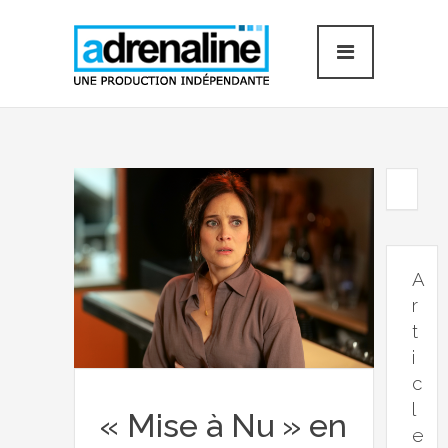
A
r
t
i
c
l
« Mise à Nu » en
e