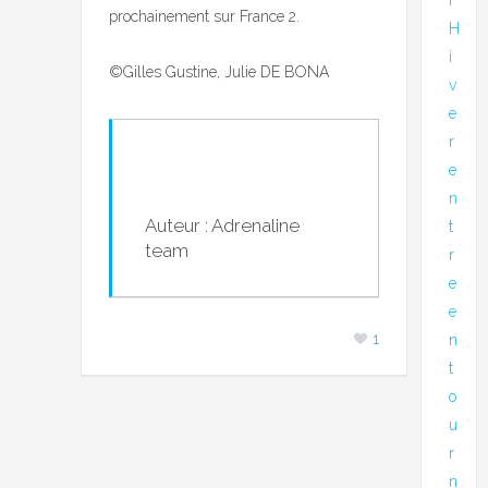
prochainement sur France 2.
H
i
©Gilles Gustine, Julie DE BONA
v
e
r
e
n
Auteur : Adrenaline
t
team
r
e
e
1
n
t
o
u
r
n