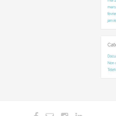
mai 
mars
févri
janvi
Cat
Docu
Non 
Téléf