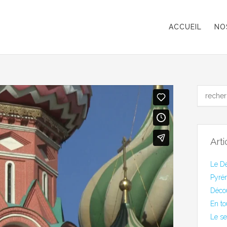
ACCUEIL
NO
Art
Le De
Pyrén
Déco
En to
Le se