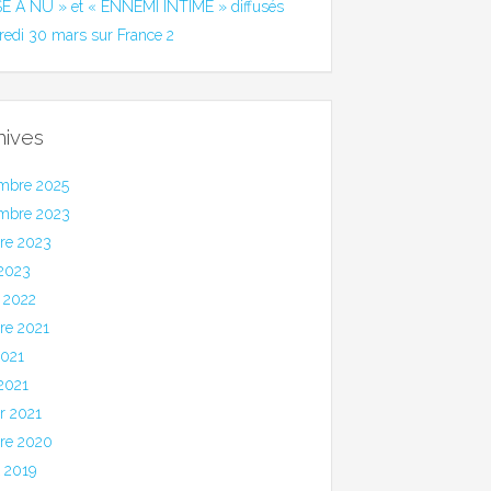
SE A NU » et « ENNEMI INTIME » diffusés
redi 30 mars sur France 2
hives
mbre 2025
mbre 2023
bre 2023
 2023
 2022
re 2021
2021
 2021
er 2021
bre 2020
et 2019