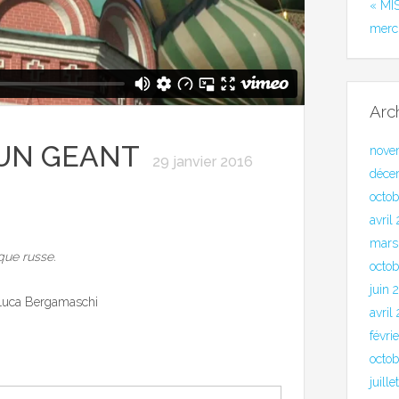
« MI
merc
Arc
D’UN GEANT
nove
29 janvier 2016
déce
octo
avril
mars
que russe.
octob
juin 
r Luca Bergamaschi
avril
févri
octo
juill