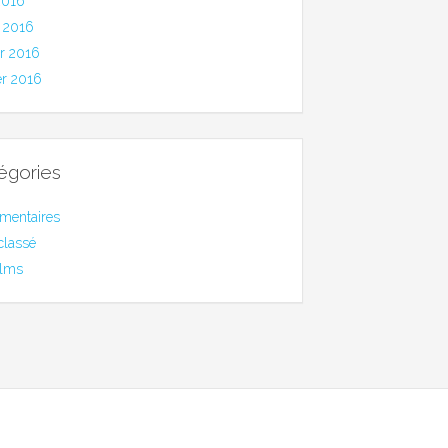
2016
 2016
er 2016
er 2016
égories
mentaires
classé
ilms