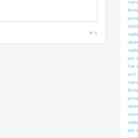
mars
févri
janvi
octo
6
sept
déce
sept
juin 
mai 
avril
mars
févri
janvi
déce
nove
sept
juin 