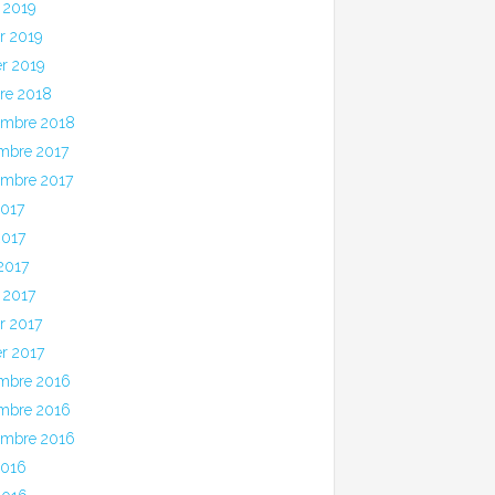
 2019
er 2019
er 2019
bre 2018
embre 2018
mbre 2017
embre 2017
2017
2017
 2017
 2017
er 2017
er 2017
mbre 2016
mbre 2016
embre 2016
2016