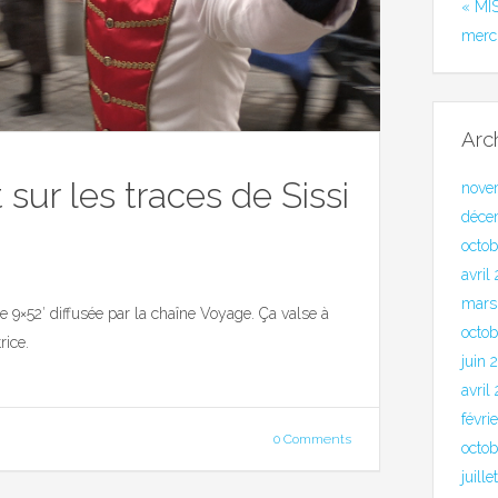
« MI
merc
Arc
sur les traces de Sissi
nove
déce
octo
avril
mars
 9×52′ diffusée par la chaîne Voyage. Ça valse à
octob
rice.
juin 
avril
févri
0 Comments
octo
juill