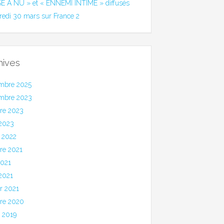
SE A NU » et « ENNEMI INTIME » diffusés
redi 30 mars sur France 2
hives
mbre 2025
mbre 2023
bre 2023
 2023
 2022
re 2021
2021
 2021
er 2021
bre 2020
et 2019