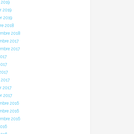
 2019
er 2019
er 2019
bre 2018
embre 2018
mbre 2017
embre 2017
2017
2017
 2017
 2017
er 2017
er 2017
mbre 2016
mbre 2016
embre 2016
2016