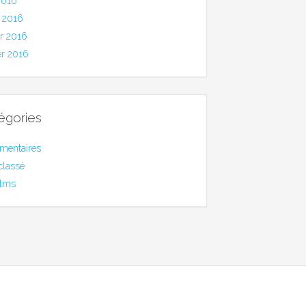
2016
 2016
er 2016
er 2016
égories
mentaires
classé
ilms