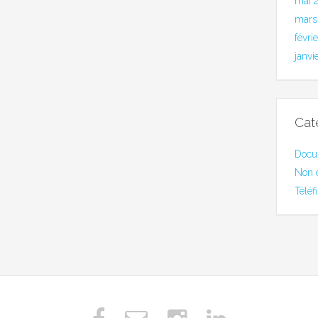
mai 
mars
févri
janvi
Cat
Docu
Non 
Téléf