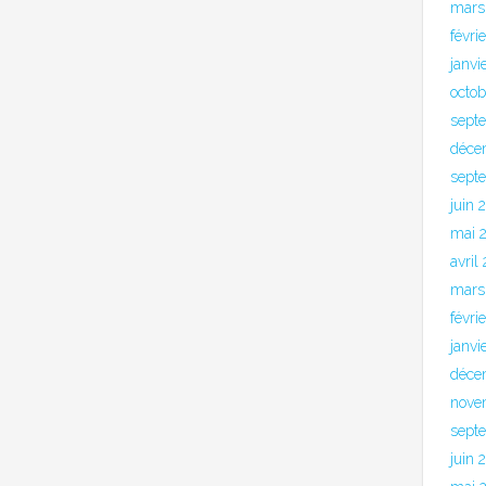
mars
févri
janvi
octo
sept
déce
sept
juin 
mai 
avril
mars
févri
janvi
déce
nove
sept
juin 