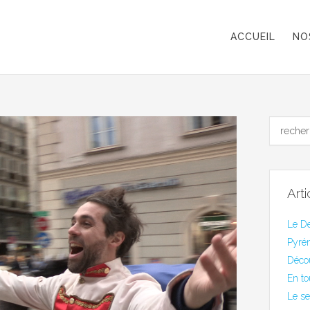
ACCUEIL
NO
Art
Le De
Pyrén
Déco
En to
Le se