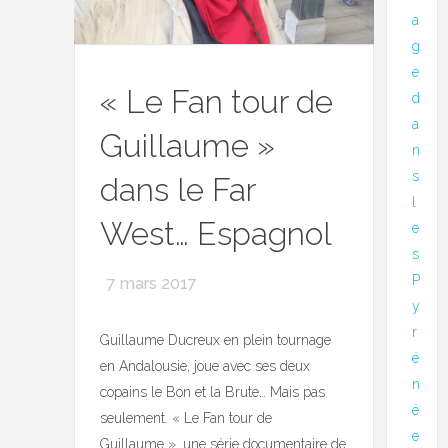
a
g
e
« Le Fan tour de
d
a
Guillaume »
n
s
dans le Far
l
West… Espagnol
e
s
P
7 mars 2017
y
r
Guillaume Ducreux en plein tournage
é
en Andalousie, joue avec ses deux
n
copains le Bon et la Brute… Mais pas
é
seulement. « Le Fan tour de
e
Guillaume », une série documentaire de