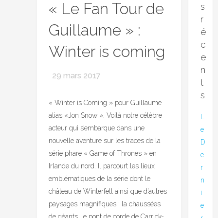
« Le Fan Tour de
s
r
Guillaume » :
é
c
Winter is coming
e
n
29 mars 2017
t
s
« Winter is Coming » pour Guillaume
alias «Jon Snow ». Voilà notre célèbre
L
acteur qui s’embarque dans une
e
nouvelle aventure sur les traces de la
D
série phare « Game of Thrones » en
e
Irlande du nord. Il parcourt les lieux
r
emblématiques de la série dont le
n
château de Winterfell ainsi que d’autres
i
paysages magnifiques : la chaussées
e
de géants, le pont de corde de Carrick-
r