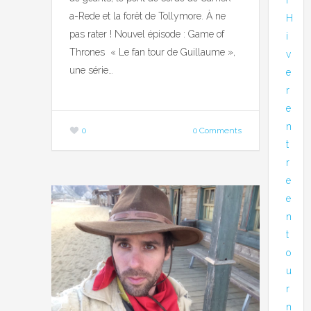
a-Rede et la forêt de Tollymore. À ne
H
pas rater ! Nouvel épisode : Game of
i
Thrones « Le fan tour de Guillaume »,
v
une série…
e
r
e
n
0
0 Comments
t
r
e
e
n
t
o
u
r
n