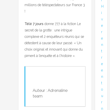
millions de téléspectateurs sur France 3
H
!
i
v
Télé 7 jours
donne 777 à la fiction Le
e
secret de la grotte : une intrigue
r
complexe et 2 enquêteurs réunis qui se
e
détestent à cause de leur passé. « Un
n
choix original et innovant qui donne du
t
piment à l’enquête et à l’histoire ».
r
e
e
n
t
o
Auteur : Adrenaline
team
u
r
n