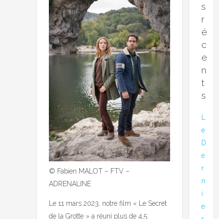
s
r
é
c
e
n
t
s
L
e
D
e
r
© Fabien MALOT – FTV –
n
ADRENALINE
i
Le 11 mars 2023, notre film « Le Secret
e
de la Grotte » a réuni plus de 4,5
r