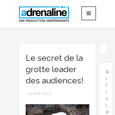
Le secret de la
grotte leader
A
r
des audiences!
t
i
12 avril 2023
c
l
e