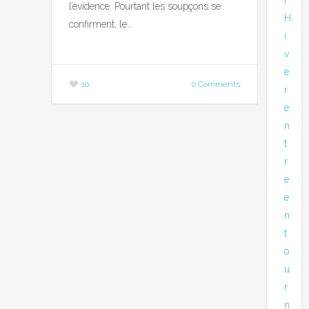
l’évidence. Pourtant les soupçons se
H
confirment, le…
i
v
e
10
0 Comments
r
e
n
t
r
e
e
n
t
o
u
r
n