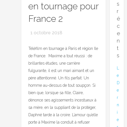
s
en tournage pour
r
France 2
é
c
1 octobre 2018
e
n
t
Téléfilm en tournage à Paris et région Ile
s
de France. Maxime a tout réussi : de
brillantes études, une carrière
L
fulgurante, il est un mari aimant et un
e
père attentionné. Un fils parfait. Un
D
homme au-dessus de tout soupçon. Si
e
bien que, lorsque sa fille, Claire,
r
dénonce ses agissements incestueux à
n
sa mère, en la suppliant de la protéger,
i
Daphné tarde à la croire. L’amour qu’elle
e
porte à Maxime la conduit à refuser
r