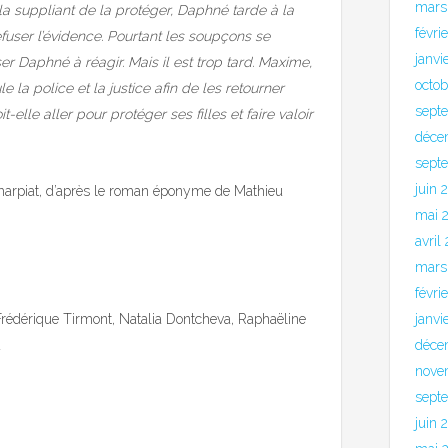
mars
a suppliant de la protéger, Daphné tarde à la
févri
efuser l’évidence. Pourtant les soupçons se
janvi
ser Daphné à réagir. Mais il est trop tard. Maxime,
octo
la police et la justice afin de les retourner
sept
elle aller pour protéger ses filles et faire valoir
déce
sept
juin 
harpiat, d’après le roman éponyme de Mathieu
mai 
avril
mars
févri
janvi
Frédérique Tirmont, Natalia Dontcheva, Raphaëline
déce
u
nove
sept
juin 