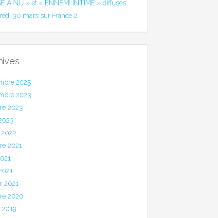
SE A NU » et « ENNEMI INTIME » diffusés
redi 30 mars sur France 2
hives
mbre 2025
mbre 2023
bre 2023
 2023
 2022
re 2021
2021
 2021
er 2021
bre 2020
et 2019