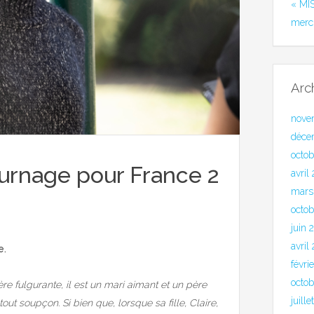
« MI
merc
Arc
nove
déce
octo
tournage pour France 2
avril
mars
octob
juin 
avril
e.
févri
octo
ère fulgurante, il est un mari aimant et un père
juill
ut soupçon. Si bien que, lorsque sa fille, Claire,