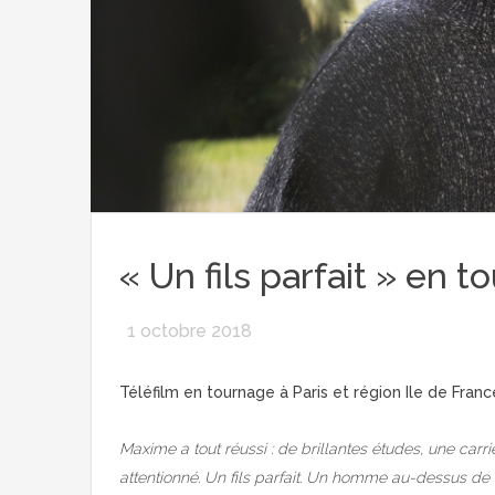
« Un fils parfait » en 
1 octobre 2018
Téléfilm en tournage à Paris et région Ile de Franc
Maxime a tout réussi : de brillantes études, une carri
attentionné. Un fils parfait. Un homme au-dessus de to