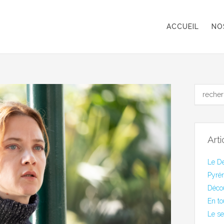
ACCUEIL
NO
Art
Le De
Pyrén
Déco
En to
Le se