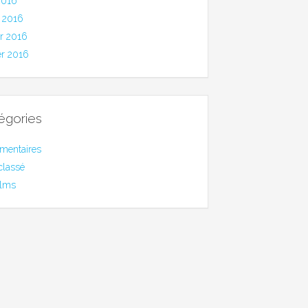
2016
 2016
er 2016
er 2016
égories
mentaires
classé
ilms