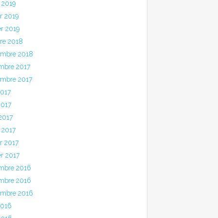
 2019
er 2019
er 2019
bre 2018
embre 2018
mbre 2017
embre 2017
2017
2017
 2017
 2017
er 2017
er 2017
mbre 2016
mbre 2016
embre 2016
2016