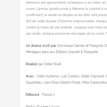
dénonce ses agissements incestueux à sa mère, en l
croire. L’amour qu’elle porte à Maxime la conduit à r
confirment, le doute se dissipe et les faits vont pous
fort de cette façade d’homme irréprochable, manipule 
contre la mère de ses enfants. Jusqu’où une mère doit-
ses droits, lorsque personne n’accepte de la croire ?
Un drame écrit par
Dominique Garnier et Françoise C
Menegaux paru aux Editions Grasset & Fasquelle
Réalisé
par Didier Bivel
Avec
: Odile Vuillemin, Loïc Corbery, Didier Flamand, 
Goupilleau, Lilas-Rose Gilberti-Poisot, Milla Dubourdie
Diffuseur
: France 2
Photos ©Julien Cauvin