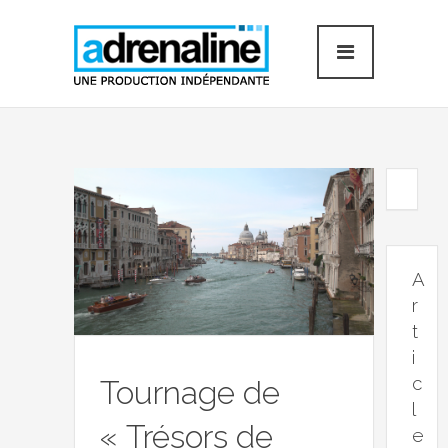
A
r
t
i
c
Tournage de
l
« Trésors de
e