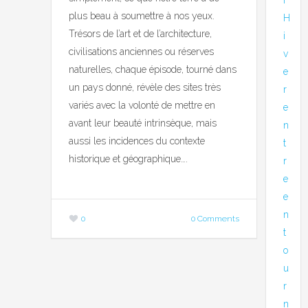
plus beau à soumettre à nos yeux.
H
Trésors de l’art et de l’architecture,
i
civilisations anciennes ou réserves
v
naturelles, chaque épisode, tourné dans
e
un pays donné, révèle des sites très
r
variés avec la volonté de mettre en
e
avant leur beauté intrinsèque, mais
n
aussi les incidences du contexte
t
historique et géographique….
r
e
e
n
0
0 Comments
t
o
u
r
n