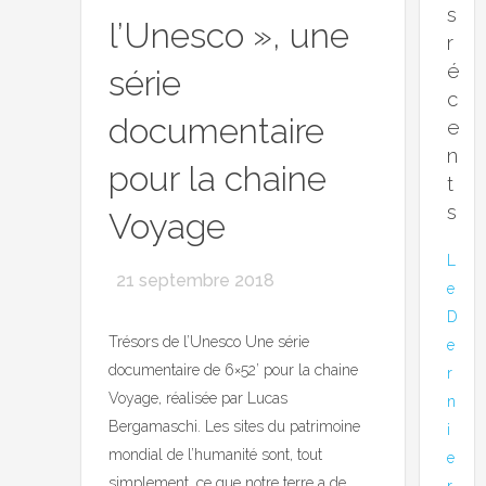
s
l’Unesco », une
r
é
série
c
documentaire
e
n
pour la chaine
t
s
Voyage
L
21 septembre 2018
e
D
Trésors de l’Unesco Une série
e
documentaire de 6×52’ pour la chaine
r
Voyage, réalisée par Lucas
n
Bergamaschi. Les sites du patrimoine
i
mondial de l’humanité sont, tout
e
simplement, ce que notre terre a de
r