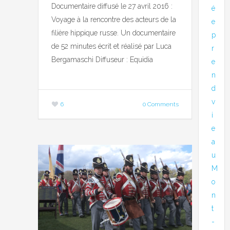
Documentaire diffusé le 27 avril 2016 :
é
Voyage à la rencontre des acteurs de la
e
filière hippique russe. Un documentaire
p
de 52 minutes écrit et réalisé par Luca
r
Bergamaschi Diffuseur : Equidia
e
n
d
v
6
0 Comments
i
e
a
u
M
o
n
t
-