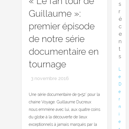
« Le fan tour de
s
Guillaume »:
r
é
premier épisode
c
e
de notre série
n
t
documentaire en
s
tournage
L
e
3 novembre 2016
D
e
Une série documentaire de 9×52′ pour la
r
chaine Voyage. Guillaume Ducreux
n
nous emmène avec lui, aux quatre coins
i
du globe à la découverte de lieux
e
exceptionnels à jamais marqués par la
r