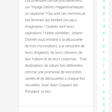
a
Documentaire diffusé prochainement
g
sur Voyage Délires mégalomaniaques
e
ou utopisme ? Qui sont ces hommes et
s
ces femmes qui fondent ces pays
d
imaginaires ? Quelles sont leurs
e
aspirations ? Notre comédien, Johann
l
Dionnet vous entraine à la découverte
a
de trois micronations, à la rencontre de
F
leurs dirigeants, de leurs citoyens, de
u
leur histoire et de leurs coutumes. Trois
l
destinations de nature très différentes,
g
comme une promesse de rencontres
u
variées et de découvertes à chaque fois
r
nouvelles. Avec Alain Coquard son
é
Président, la très…
e
E
n