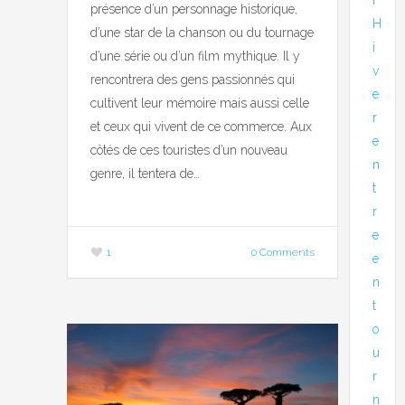
présence d’un personnage historique,
H
d’une star de la chanson ou du tournage
i
d’une série ou d’un film mythique. Il y
v
rencontrera des gens passionnés qui
e
cultivent leur mémoire mais aussi celle
r
et ceux qui vivent de ce commerce. Aux
e
côtés de ces touristes d’un nouveau
n
genre, il tentera de…
t
r
e
1
0 Comments
e
n
t
o
u
r
n