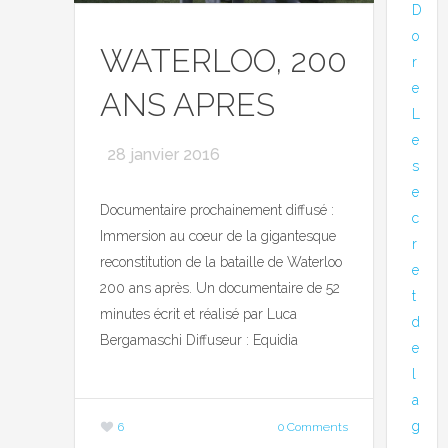
D
o
WATERLOO, 200
r
e
ANS APRES
L
e
28 janvier 2016
s
e
Documentaire prochainement diffusé :
c
Immersion au coeur de la gigantesque
r
reconstitution de la bataille de Waterloo
e
200 ans après. Un documentaire de 52
t
minutes écrit et réalisé par Luca
d
Bergamaschi Diffuseur : Equidia
e
l
a
g
6
0 Comments