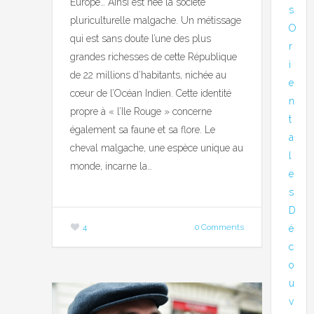
Europe… Ainsi est née la société
s
pluriculturelle malgache. Un métissage
O
qui est sans doute l’une des plus
r
grandes richesses de cette République
i
de 22 millions d’habitants, nichée au
e
cœur de l’Océan Indien. Cette identité
n
propre à « l’Ile Rouge » concerne
t
également sa faune et sa flore. Le
a
cheval malgache, une espèce unique au
l
monde, incarne la…
e
s
D
4
0 Comments
é
c
o
u
v