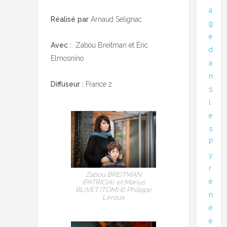
a
Réalisé par
Arnaud Selignac
g
e
Avec :
Zabou Breitman et Éric
d
Elmosnino
a
n
Diffuseur :
France 2
s
l
e
s
P
y
r
Zabou BREITMAN
é
(PATRICIA) et Marius
BLIVET (TOM) © Philippe
n
Leroux
é
e