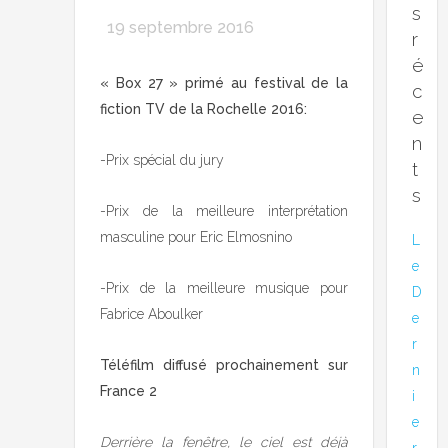
s
19 septembre 2016
r
é
« Box 27 » primé au festival de la
c
fiction TV de la Rochelle 2016:
e
n
-Prix spécial du jury
t
s
-Prix de la meilleure interprétation
masculine pour Eric Elmosnino
L
e
-Prix de la meilleure musique pour
D
Fabrice Aboulker
e
r
Téléfilm
diffusé prochainement sur
n
France 2
i
e
Derrière la fenêtre, le ciel est déjà
r