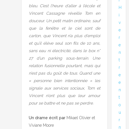
bleu. C’est l’heure d’aller à l’école et
H
Vincent Cassagne réveille Tom en
i
douceur. Un petit matin ordinaire, sauf
v
que la fenêtre et le ciel sont de
e
carton, que Vincent n’a plus d’emploi
r
et qu’il élève seul son fils de 10 ans,
e
sans eau ni électricité, dans le box n°
n
27 d’un parking sous-terrain. Une
t
relation fusionnelle pourtant, mais qui
r
n’est pas du goût de tous. Quand une
e
« personne bien intentionnée » les
e
signale aux services sociaux, Tom et
n
Vincent n’ont plus que leur amour
t
pour se battre et ne pas se perdre.
o
u
Un drame écrit par
Mikael Olivier et
r
Viviane Moore
n