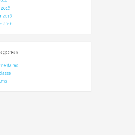
2016
 2016
er 2016
er 2016
égories
mentaires
classé
ilms