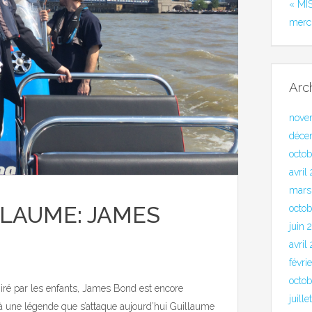
« MI
merc
Arc
nove
déce
octo
avril
mars
LLAUME: JAMES
octob
juin 
avril
févri
octo
ré par les enfants, James Bond est encore
juill
 à une légende que s’attaque aujourd’hui Guillaume