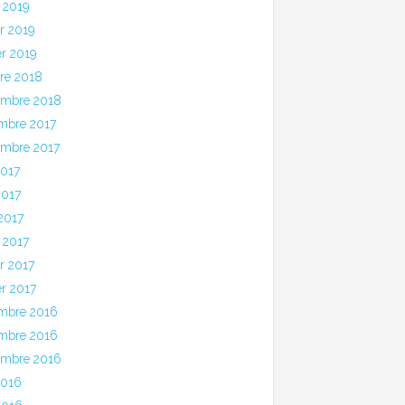
 2019
er 2019
er 2019
bre 2018
embre 2018
mbre 2017
embre 2017
2017
2017
 2017
 2017
er 2017
er 2017
mbre 2016
mbre 2016
embre 2016
2016