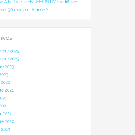
SE A NU » et « ENNEMI INTIME » diffusés
redi 30 mars sur France 2
hives
mbre 2025
mbre 2023
bre 2023
 2023
 2022
re 2021
2021
 2021
er 2021
bre 2020
et 2019