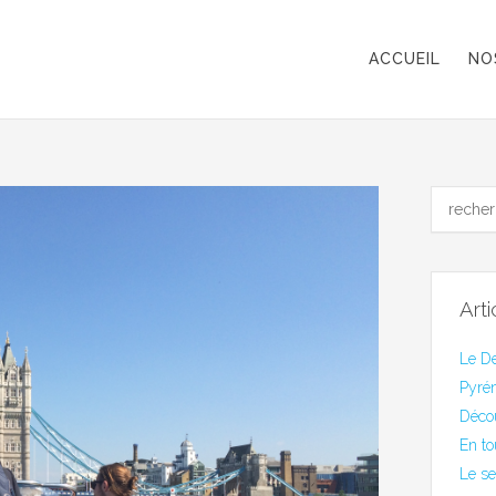
ACCUEIL
NO
Art
Le De
Pyrén
Déco
En to
Le se