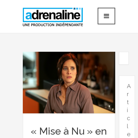
A
r
t
i
c
l
« Mise à Nu » en
e