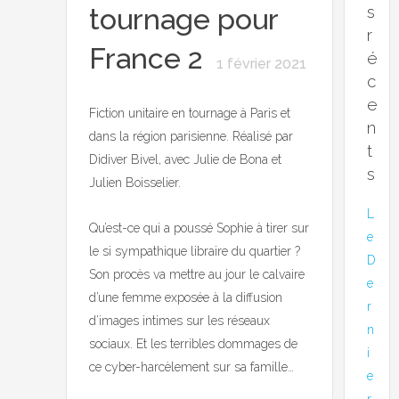
s
tournage pour
r
France 2
é
1 février 2021
c
e
Fiction unitaire en tournage à Paris et
n
dans la région parisienne. Réalisé par
t
Didiver Bivel, avec Julie de Bona et
s
Julien Boisselier.
L
Qu’est-ce qui a poussé Sophie à tirer sur
e
le si sympathique libraire du quartier ?
D
Son procès va mettre au jour le calvaire
e
d’une femme exposée à la diffusion
r
d’images intimes sur les réseaux
n
sociaux. Et les terribles dommages de
i
ce cyber-harcèlement sur sa famille…
e
r