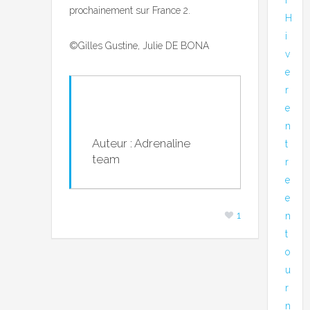
prochainement sur France 2.
H
i
©Gilles Gustine, Julie DE BONA
v
e
r
e
n
Auteur : Adrenaline
t
team
r
e
e
1
n
t
o
u
r
n