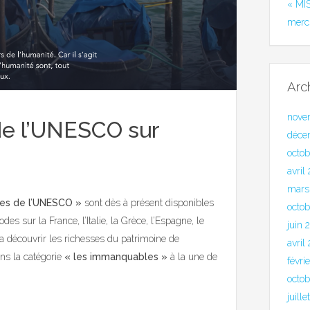
« MI
merc
Arc
nove
de l’UNESCO sur
déce
octo
avril
mars
les de l’UNESCO »
sont dès à présent disponibles
octob
es sur la France, l’Italie, la Grèce, l’Espagne, le
juin 
ra découvrir les richesses du patrimoine de
avril
ns la catégorie
« les immanquables »
à la une de
févri
octo
juill