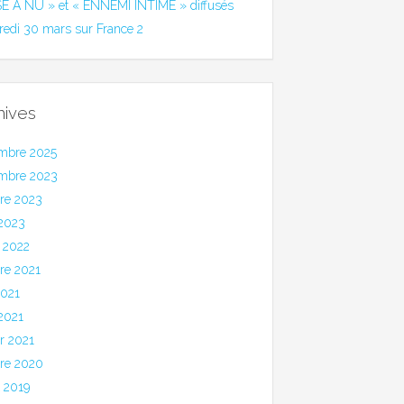
SE A NU » et « ENNEMI INTIME » diffusés
redi 30 mars sur France 2
hives
mbre 2025
mbre 2023
bre 2023
 2023
 2022
re 2021
2021
 2021
er 2021
bre 2020
et 2019