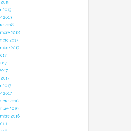
 2019
er 2019
er 2019
bre 2018
embre 2018
mbre 2017
embre 2017
2017
2017
 2017
 2017
er 2017
er 2017
mbre 2016
mbre 2016
embre 2016
2016