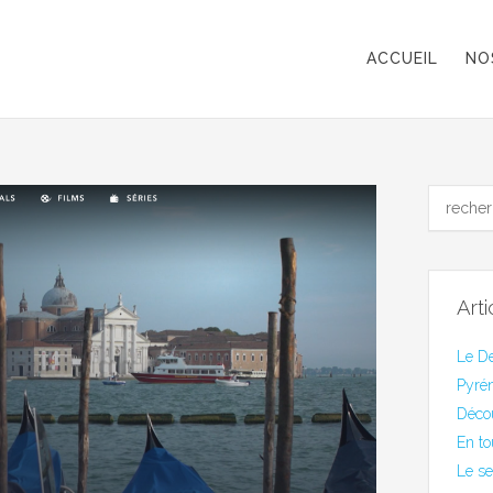
ACCUEIL
NO
Art
Le De
Pyrén
Déco
En to
Le se