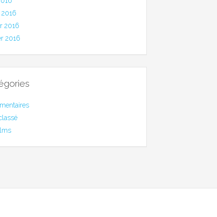
2016
 2016
er 2016
er 2016
égories
mentaires
classé
ilms