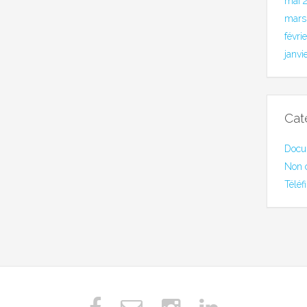
mai 
mars
févri
janvi
Cat
Docu
Non 
Téléf