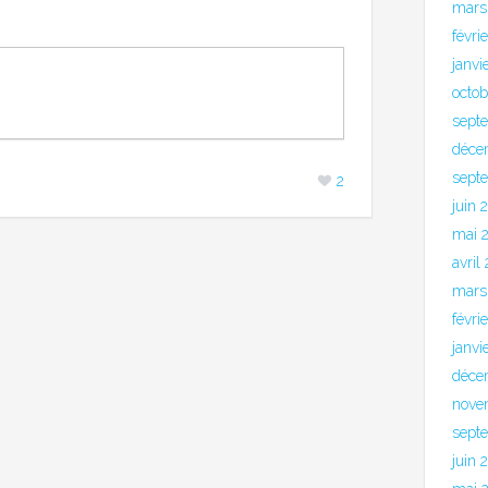
mars
févri
janvi
octo
sept
déce
sept
2
juin 
mai 
avril
mars
févri
janvi
déce
nove
sept
juin 