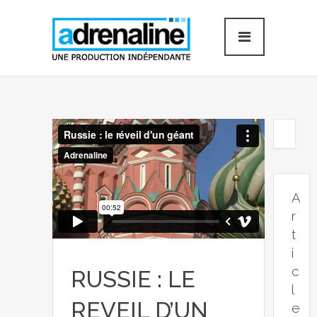
A
r
t
i
c
RUSSIE : LE
l
REVEIL D’UN
e