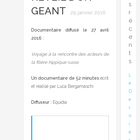
s
GEANT
r
29 janvier 2016
é
c
Documentaire diffusé le 27 avril
e
2016 :
n
t
Voyage à la rencontre des acteurs de
s
la filière hippique russe.
L
Un documentaire de 52 minutes
écrit
e
et réalisé par Luca Bergamaschi
D
e
Diffuseur :
Equidia
r
n
i
e
r