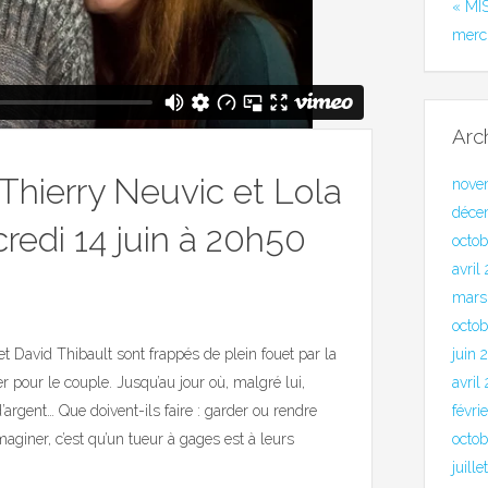
« MI
merc
Arc
 Thierry Neuvic et Lola
nove
déce
redi 14 juin à 20h50
octo
avril
mars
octob
t David Thibault sont frappés de plein fouet par la
juin 
ter pour le couple. Jusqu’au jour où, malgré lui,
avril
argent… Que doivent-ils faire : garder ou rendre
févri
imaginer, c’est qu’un tueur à gages est à leurs
octo
juill