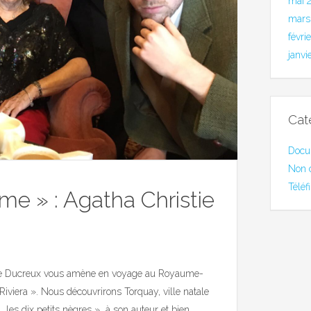
mai 
mars
févri
janvi
Cat
Docu
Non 
Téléf
me » : Agatha Christie
ume Ducreux vous amène en voyage au Royaume-
Riviera ». Nous découvrirons Torquay, ville natale
 les dix petits nègres » à son auteur et bien