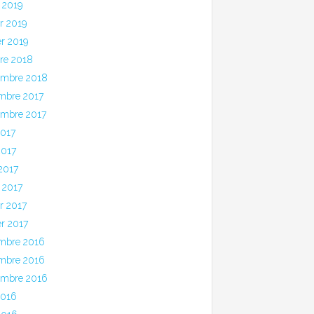
 2019
er 2019
er 2019
bre 2018
embre 2018
mbre 2017
embre 2017
2017
2017
 2017
 2017
er 2017
er 2017
mbre 2016
mbre 2016
embre 2016
2016