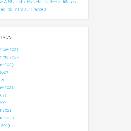
SE A NU » et « ENNEMI INTIME » diffusés
redi 30 mars sur France 2
hives
mbre 2025
mbre 2023
bre 2023
 2023
 2022
re 2021
2021
 2021
er 2021
bre 2020
et 2019