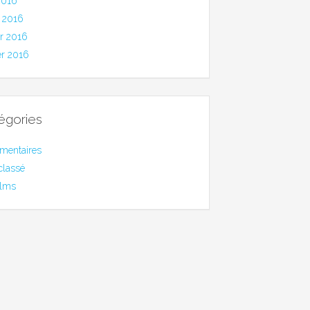
2016
 2016
er 2016
er 2016
égories
mentaires
classé
ilms