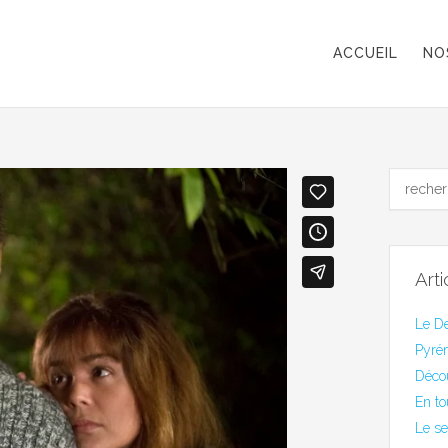
ACCUEIL
NO
Art
Le De
Pyrén
Déco
En to
Le se