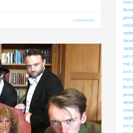
mars
févri
janvi
0 Comments
octo
sept
déce
sept
juin 
mai 
avril
mars
févri
janvi
déce
nove
sept
juin 