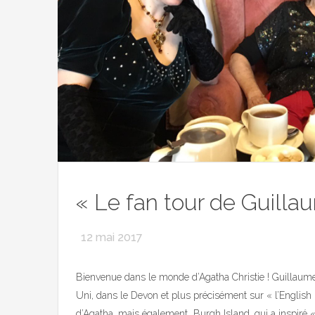
« Le fan tour de Guillau
12 mai 2017
Bienvenue dans le monde d’Agatha Christie ! Guilla
Uni, dans le Devon et plus précisément sur « l’English 
d’Agatha, mais également Burgh Island, qui a inspiré «