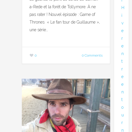
a-Rede et la forêt de Tollymore. À ne
H
pas rater ! Nouvel épisode : Game of
i
Thrones « Le fan tour de Guillaume »,
v
une série…
e
r
e
n
0
0 Comments
t
r
e
e
n
t
o
u
r
n