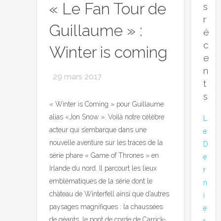
« Le Fan Tour de
s
r
Guillaume » :
é
c
Winter is coming
e
n
29 mars 2017
t
s
« Winter is Coming » pour Guillaume
alias «Jon Snow ». Voilà notre célèbre
L
acteur qui s’embarque dans une
e
nouvelle aventure sur les traces de la
D
série phare « Game of Thrones » en
e
Irlande du nord. Il parcourt les lieux
r
emblématiques de la série dont le
n
château de Winterfell ainsi que d’autres
i
paysages magnifiques : la chaussées
e
de géants, le pont de corde de Carrick-
r