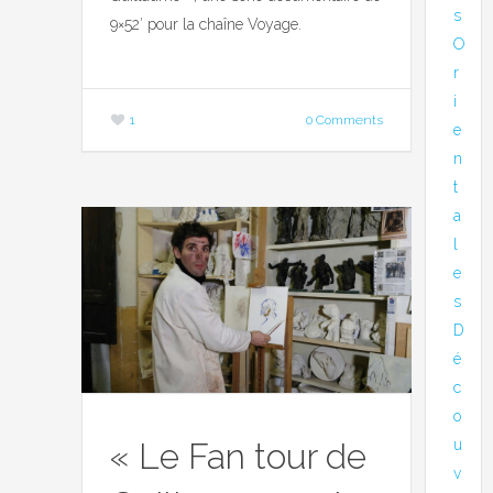
s
9×52′ pour la chaîne Voyage.
O
r
i
1
0 Comments
e
n
t
a
l
e
s
D
é
c
o
« Le Fan tour de
u
v