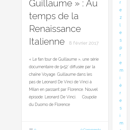
Guillaume » : Au
r
e
temps de la
z
l
Renaissance
e
Italienne
s
8 février 2017
p
r
« Le fan tour de Guillaume », une série
e
documentaire de 9×52′ diffusée par la
m
chaîne Voyage. Guillaume dans les
i
pas de Leonard De Vinci de Vinci à
è
Milan en passant par Florence. Nouvel
r
épisode: Leonard De Vinci. Coupole
e
du Duomo de Florence
s
i
m
0
0 Comments