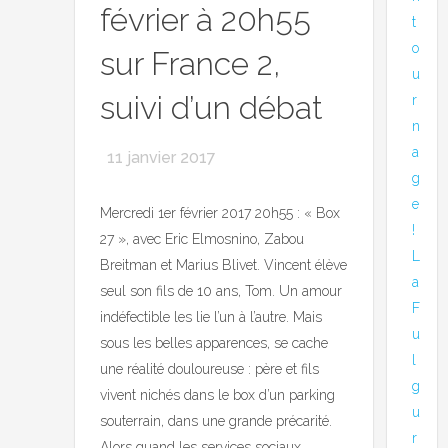
février à 20h55
t
o
sur France 2,
u
suivi d’un débat
r
n
a
11 janvier 2017
g
e
Mercredi 1er février 2017 20h55 : « Box
!
27 », avec Eric Elmosnino, Zabou
L
Breitman et Marius Blivet. Vincent élève
a
seul son fils de 10 ans, Tom. Un amour
F
indéfectible les lie l’un à l’autre. Mais
u
sous les belles apparences, se cache
l
une réalité douloureuse : père et fils
g
vivent nichés dans le box d’un parking
u
souterrain, dans une grande précarité.
r
Alors quand les services sociaux