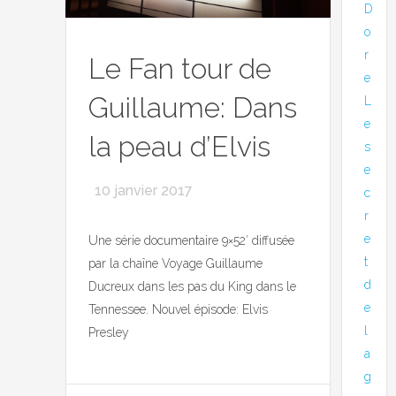
D
o
r
Le Fan tour de
e
Guillaume: Dans
L
e
la peau d’Elvis
s
e
10 janvier 2017
c
r
e
Une série documentaire 9×52′ diffusée
t
par la chaîne Voyage Guillaume
d
Ducreux dans les pas du King dans le
e
Tennessee. Nouvel épisode: Elvis
l
Presley
a
g