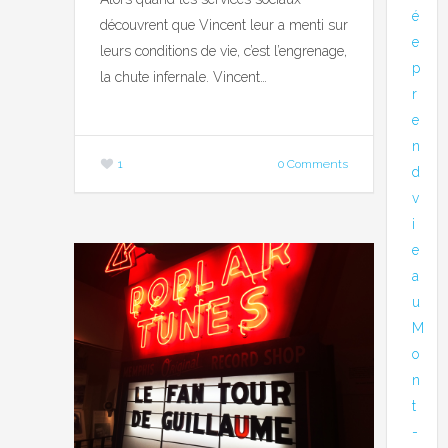
é
découvrent que Vincent leur a menti sur
e
leurs conditions de vie, c’est l’engrenage,
p
la chute infernale. Vincent…
r
e
n
1
0 Comments
d
v
i
e
a
u
M
o
n
t
-