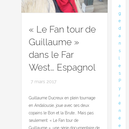
a
g
e
« Le Fan tour de
d
a
Guillaume »
n
s
dans le Far
l
West… Espagnol
e
s
P
7 mars 2017
y
r
Guillaume Ducreux en plein tournage
é
en Andalousie, joue avec ses deux
n
copains le Bon et la Brute… Mais pas
é
seulement. « Le Fan tour de
e
Guillaume », une série documentaire de