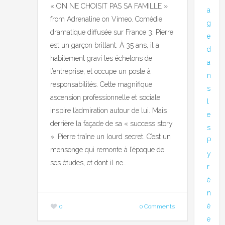
« ON NE CHOISIT PAS SA FAMILLE »
a
from Adrenaline on Vimeo. Comédie
g
dramatique diffusée sur France 3. Pierre
e
est un garçon brillant. À 35 ans, il a
d
habilement gravi les échelons de
a
l’entreprise, et occupe un poste à
n
responsabilités. Cette magnifique
s
ascension professionnelle et sociale
l
inspire l’admiration autour de lui. Mais
e
derrière la façade de sa « success story
s
», Pierre traîne un lourd secret. C’est un
P
mensonge qui remonte à l’époque de
y
ses études, et dont il ne…
r
é
n
é
0
0 Comments
e