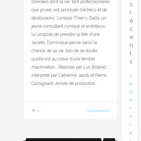
d’années dont la vie, tant professionnelle
s
que privée, est ponctuée d’échecs et de
r
désillusions. Lorsque Thierry Dalbi, un
é
jeune consultant cynique et ambitieux,
c
lui propose de prendre la tête d’une
e
société, Dominique pense saisir la
n
chance de sa vie, loin de se douter
t
qu’elle est au cœur d’une terrible
s
machination… Réalisée par Luc Boland,
interprété par Catherine Jacob et Pierre
L
Cassignard. Année de production :…
e
D
e
r
0
0 Comments
n
i
e
r