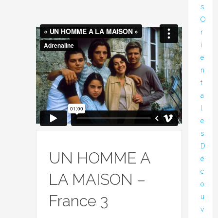
s
O
r
i
e
n
t
a
l
e
s
D
UN HOMME A
é
c
LA MAISON –
o
France 3
u
v