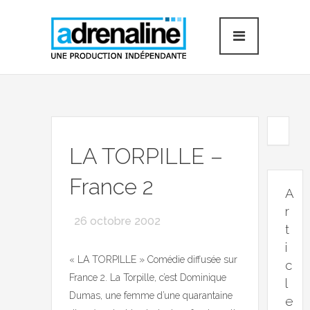
LA TORPILLE –
France 2
A
r
26 octobre 2002
t
i
« LA TORPILLE » Comédie diffusée sur
c
France 2. La Torpille, c’est Dominique
l
Dumas, une femme d’une quarantaine
e