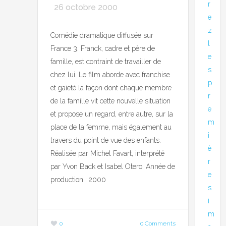
r
26 octobre 2000
e
z
Comédie dramatique diffusée sur
l
France 3. Franck, cadre et père de
e
famille, est contraint de travailler de
s
chez lui. Le film aborde avec franchise
p
et gaieté la façon dont chaque membre
r
de la famille vit cette nouvelle situation
e
et propose un regard, entre autre, sur la
m
place de la femme, mais également au
i
travers du point de vue des enfants.
è
Réalisée par Michel Favart, interprété
r
par Yvon Back et Isabel Otero. Année de
e
production : 2000
s
i
m
0
0 Comments