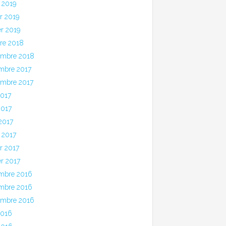
 2019
er 2019
er 2019
bre 2018
embre 2018
mbre 2017
embre 2017
2017
2017
 2017
 2017
er 2017
er 2017
mbre 2016
mbre 2016
embre 2016
2016