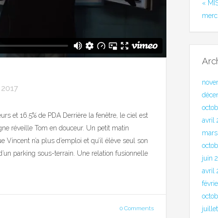
« MI
merc
Arc
nove
r 2017
déce
octo
urs et 16.5% de PDA Derrière la fenêtre, le ciel est
avril
sagne réveille Tom en douceur. Un petit matin
mars
que Vincent n’a plus d’emploi et qu’il élève seul son
octob
 d’un parking sous-terrain. Une relation fusionnelle
juin 
avril
févri
octo
0 Comments
juill