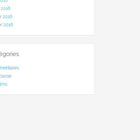
2016
 2016
er 2016
er 2016
égories
mentaires
classé
ilms