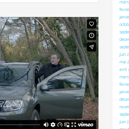
mars
févri
janvi
octo
sept
déce
sept
juin 
mai 
avril
mars
févri
janvi
déce
nove
sept
juin 