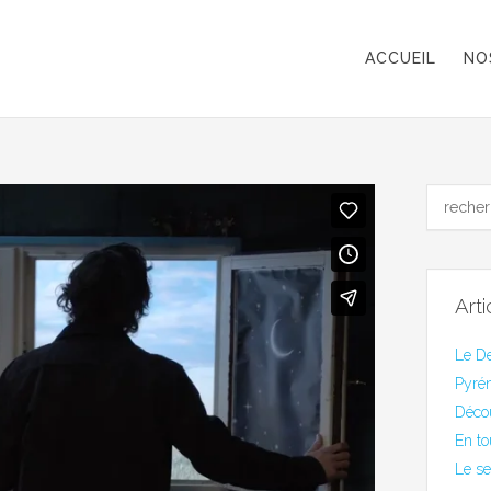
ACCUEIL
NO
Art
Le De
Pyrén
Déco
En to
Le se