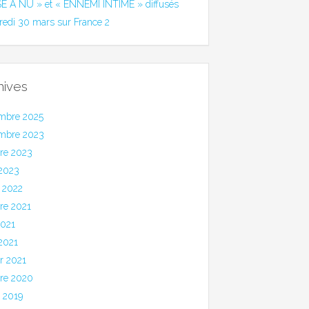
SE A NU » et « ENNEMI INTIME » diffusés
redi 30 mars sur France 2
hives
mbre 2025
mbre 2023
bre 2023
 2023
 2022
re 2021
2021
 2021
er 2021
bre 2020
et 2019