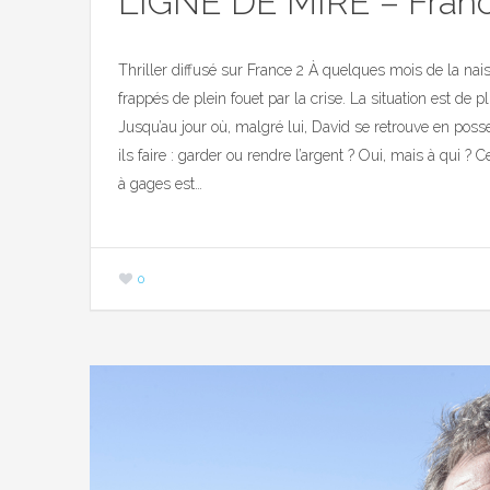
LIGNE DE MIRE – Fran
Thriller diffusé sur France 2 À quelques mois de la nais
frappés de plein fouet par la crise. La situation est de p
Jusqu’au jour où, malgré lui, David se retrouve en poss
ils faire : garder ou rendre l’argent ? Oui, mais à qui ? 
à gages est…
0