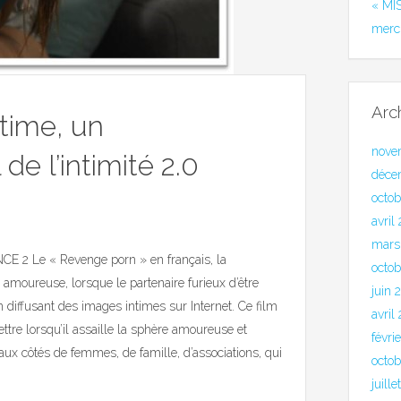
« MI
merc
Arc
time, un
nove
de l’intimité 2.0
déce
octo
avril
mars
Le « Revenge porn » en français, la
octob
 amoureuse, lorsque le partenaire furieux d’être
juin 
n diffusant des images intimes sur Internet. Ce film
avril
re lorsqu’il assaille la sphère amoureuse et
févri
ux côtés de femmes, de famille, d’associations, qui
octo
juill