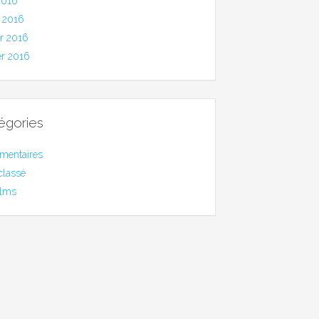
2016
 2016
er 2016
er 2016
égories
mentaires
classé
ilms