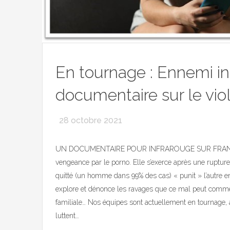
En tournage : Ennemi in
documentaire sur le viol 
28 octobre 2021
UN DOCUMENTAIRE POUR INFRAROUGE SUR FRANCE 2 
vengeance par le porno. Elle s’exerce après une rupture
quitté (un homme dans 99% des cas) « punit » l’autre e
explore et dénonce les ravages que ce mal peut commett
familiale… Nos équipes sont actuellement en tournage, a
luttent…