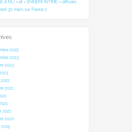
SE A NU » et « ENNEMI INTIME » diffusés
redi 30 mars sur France 2
hives
mbre 2025
mbre 2023
bre 2023
 2023
 2022
re 2021
2021
 2021
er 2021
bre 2020
et 2019