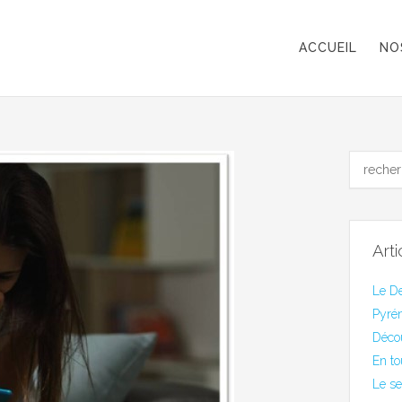
ACCUEIL
NO
Art
Le De
Pyrén
Déco
En to
Le se