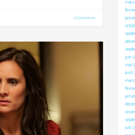
mars
févri
janvi
0 Comments
octo
sept
déce
sept
juin 
mai 
avril
mars
févri
janvi
déce
nove
sept
juin 