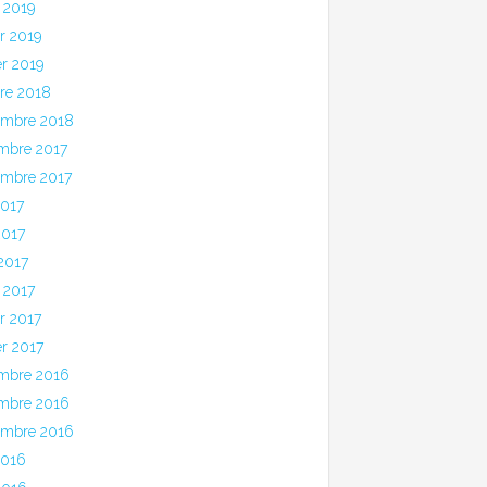
 2019
er 2019
er 2019
bre 2018
embre 2018
mbre 2017
embre 2017
2017
2017
 2017
 2017
er 2017
er 2017
mbre 2016
mbre 2016
embre 2016
2016