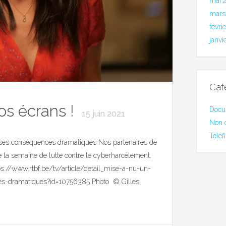
mai 
mars
févri
janvi
Cat
os écrans !
Docu
15 juin 2021
Non 
Téléf
et ses conséquences dramatiques Nos partenaires de
de la semaine de lutte contre le cyberharcèlement.
ttps://www.rtbf.be/tv/article/detail_mise-a-nu-un-
ces-dramatiques?id=10756385 Photo © Gilles